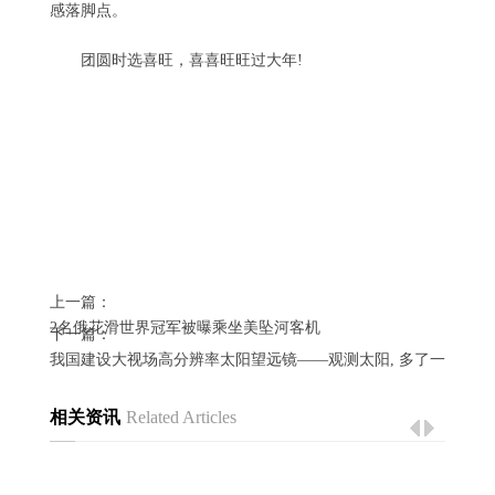
感落脚点。
团圆时选喜旺，喜喜旺旺过大年!
上一篇：
2名俄花滑世界冠军被曝乘坐美坠河客机
下一篇：
我国建设大视场高分辨率太阳望远镜——观测太阳, 多了一双“慧眼
相关资讯
Related Articles