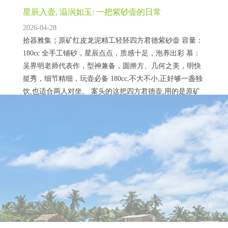
星辰入壶, 温润如玉: 一把紫砂壶的日常
2026-04-28
拾器雅集￤原矿红皮龙泥精工轻胚四方君德紫砂壶 容量：
180cc 全手工铺砂，星辰点点，质感十足，泡养出彩 慕：
吴界明老师代表作，型神兼备，圆擀方、几何之美，明快
挺秀，细节精细，玩壶必备 180cc,不大不小,正好够一盏独
饮,也适合两人对坐。 案头的这把四方君德壶,用的是原矿
红皮龙泥。上手第一感觉是轻,轻胚不是偷工减料,而是精工
细作后的恰到好处——握在手里,分量是踏实的,却不压手。
东方大国航天任务面临挑战, 太空安全成为焦点
铺砂的星辰 壶身...
2025-12-17
近日，神舟二十二号应急救援飞船成功发射，这一任务备
受瞩目，因为它关乎到东方大国在太空领域的成就和未来
发展。在这次发射任务背后，却隐藏着一些不容忽视的挑
战和困难，尤其是在太空安全方面。 一、神舟二十二号应
急救援飞船发射成功 神舟二十二号应急救援飞船的成功发
射，标志着东方大国在载人航天领域的又一次重要突破。